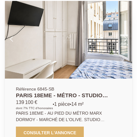
Référence 6845-SB
PARIS 18EME - MÉTRO - STUDIO
LUMINEUX - MARCHÉ DE L'OLIVE
139 100 €
1 pièce
14 m²
dont 7% TTC d'honoraires
PARIS 18EME - AU PIED DU MÉTRO MARX
DORMOY - MARCHÉ DE L'OLIVE. STUDIO
LUMINEUX Au sein d'un immeuble ancien très
charmant construit en brique dans les années 1930,
CONSULTER L'ANNONCE