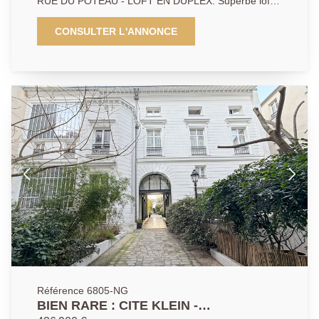
RUE DU POTEAU - LOFT EN DUPLEX. Superbe loft
rénové avec goût et des matériaux de qualité d'une
superficie de 84 m² loi carrez. Le bien se situe dans
CONSULTER L'ANNONCE
un bel immeuble ancien de 1900, au coeur d'un
passage privé verdoyant. Ce bien offre une très
grande pièce de vie ultra lumineuse avec grande
cuisine américaine sur une surface totale de 43.94
m², une salle de bains + douche sous verrière, ainsi
que deux chambres avec dressings. De beaux
matériaux mêlant le bois, métal, verre et osier
soulignent le caractère chaleureux et authentique de
ce lieu plein de charme. Calme absolu, aucun vis-à-
vis.
Référence 6805-NG
BIEN RARE : CITE KLEIN -