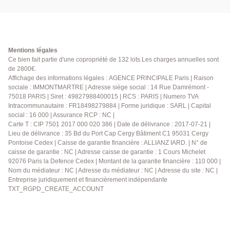
Mentions légales
Ce bien fait partie d'une copropriété de 132 lots.Les charges annuelles sont
de 2800€.
Affichage des informations légales : AGENCE PRINCIPALE Paris | Raison
sociale : IMMONTMARTRE | Adresse siège social : 14 Rue Damrémont -
75018 PARIS | Siret : 49827988400015 | RCS : PARIS | Numero TVA
Intracommunautaire : FR18498279884 | Forme juridique : SARL | Capital
social : 16 000 | Assurance RCP : NC |
Carte T : CIP 7501 2017 000 020 386 | Date de délivrance : 2017-07-21 |
Lieu de délivrance : 35 Bd du Port Cap Cergy Bâtiment C1 95031 Cergy
Pontoise Cedex | Caisse de garantie financière : ALLIANZ IARD. | N° de
caisse de garantie : NC | Adresse caisse de garantie : 1 Cours Michelet
92076 Paris la Defence Cedex | Montant de la garantie financière : 110 000 |
Nom du médiateur : NC | Adresse du médiateur : NC | Adresse du site : NC |
Entreprise juridiquement et financièrement indépendante
TXT_RGPD_CREATE_ACCOUNT