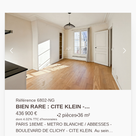
Référence 6802-NG
BIEN RARE : CITE KLEIN -
APPARTEMENT DE DEUX PIECES
436 900 €
2 pièces
36 m²
dont 4.02% TTC d'honoraires
PARIS 18EME - METRO BLANCHE / ABBESSES -
BOULEVARD DE CLICHY - CITE KLEIN. Au sein