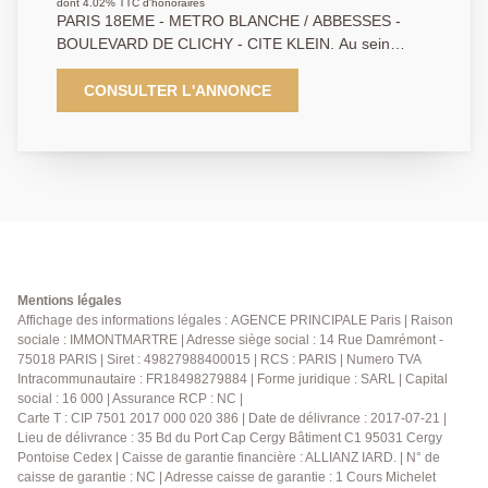
dont 4.02% TTC d'honoraires
PARIS 18EME - METRO BLANCHE / ABBESSES -
BOULEVARD DE CLICHY - CITE KLEIN. Au sein
d'une copropriété prisée du quartier, la Cité Klein,
découvrez cet agréable appartement deux pièces
CONSULTER L'ANNONCE
situé au 5ème étage avec ascenseur. Il se compose
d'une entrée avec grand placard, d'une pièce
principale avec cuisine ouverte, d'une chambre, d'une
salle de bains et de WC séparés. L'appartement
bénéficie d'une vue dégagée et d'un environnement
calme, donnant sur cour, tout en profitant d'un
emplacement vivant et recherché, à proximité
immédiate des métros Blanche et Abbesses, des
commerces et de l'animation montmartroise. Un bien
Mentions légales
fonctionnel, lumineux et idéalement situé au coeur
Affichage des informations légales : AGENCE PRINCIPALE Paris | Raison
sociale : IMMONTMARTRE | Adresse siège social : 14 Rue Damrémont -
d'un secteur très apprécié du 18ème arrondissement.
75018 PARIS | Siret : 49827988400015 | RCS : PARIS | Numero TVA
Intracommunautaire : FR18498279884 | Forme juridique : SARL | Capital
social : 16 000 | Assurance RCP : NC |
Carte T : CIP 7501 2017 000 020 386 | Date de délivrance : 2017-07-21 |
Lieu de délivrance : 35 Bd du Port Cap Cergy Bâtiment C1 95031 Cergy
Pontoise Cedex | Caisse de garantie financière : ALLIANZ IARD. | N° de
caisse de garantie : NC | Adresse caisse de garantie : 1 Cours Michelet