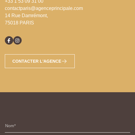
+33 1 53 09 31 00
contactparis@agenceprincipale.com
14 Rue Damrémont,
75018 PARIS
CONTACTER L'AGENCE
Nom