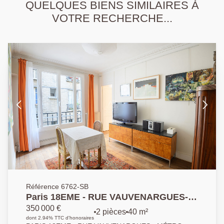
QUELQUES BIENS SIMILAIRES À
VOTRE RECHERCHE...
Référence 6762-SB
Paris 18EME - RUE VAUVENARGUES-
MÉTRO PORTE DE SAINT OUEN
350 000 €
2 pièces
40 m²
dont 2.94% TTC d'honoraires