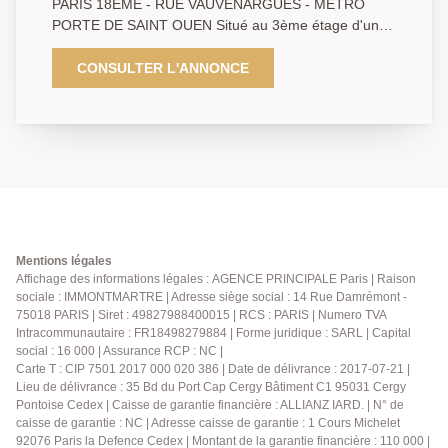
PARIS 18EME - RUE VAUVENARGUES - MÉTRO
PORTE DE SAINT OUEN Situé au 3ème étage d'un
immeuble ancien donnant sur cour, ce très bel
appartement se compose : d'une entrée, un dressing,
CONSULTER L'ANNONCE
un débarras, un séjour, une cuisine indépendante
aménagée et équipée, une chambre, une salle de
bains et WC indépendants. Moulures et parquet
apportent un cachet authentique à l'ensemble. Une
cave complète ce bien. Un local à vélos et poussettes
est également accessible dans la cour de l'immeuble.
A visiter sans tarder!
Mentions légales
Affichage des informations légales : AGENCE PRINCIPALE Paris | Raison
sociale : IMMONTMARTRE | Adresse siège social : 14 Rue Damrémont -
75018 PARIS | Siret : 49827988400015 | RCS : PARIS | Numero TVA
Intracommunautaire : FR18498279884 | Forme juridique : SARL | Capital
social : 16 000 | Assurance RCP : NC |
Carte T : CIP 7501 2017 000 020 386 | Date de délivrance : 2017-07-21 |
Lieu de délivrance : 35 Bd du Port Cap Cergy Bâtiment C1 95031 Cergy
Pontoise Cedex | Caisse de garantie financière : ALLIANZ IARD. | N° de
caisse de garantie : NC | Adresse caisse de garantie : 1 Cours Michelet
92076 Paris la Defence Cedex | Montant de la garantie financière : 110 000 |