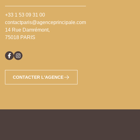
+33 1 53 09 31 00
contactparis@agenceprincipale.com
14 Rue Damrémont,
75018 PARIS
CONTACTER L'AGENCE