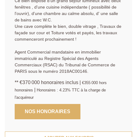
Ce bien dispose d'un grand séjour lumineux avec deux
fenêtres , d'une cuisine indépendante ( possibilité de
l'ouvrir), d'une chambre au calme absolu, d' une salle
de bains avec W.C.
Une cave complète le bien, double vitrage , Travaux de
façade sur cour et Toiture votés et payés, les travaux
commenceront prochainement !
Agent Commercial mandataire en immobilier
immatriculé au Registre Spécial des Agents
Commerciaux (RSAC) du Tribunal de Commerce de
PARIS sous le numéro 2018AC00146.
** €370 000
honoraires inclus
|
€355 000
hors
|
honoraires
Honoraires : 4.23% TTC à la charge de
l'acquéreur
NOS HONORAIRES