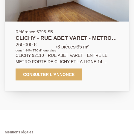
Référence 6795-SB
CLICHY - RUE ABET VARET - METRO
SAINT OUEN
260 000 €
3 pièces
35 m²
dont 4.84% TTC d'honoraires
CLICHY 92110 - RUE ABET VARET - ENTRE LE
METRO PORTE DE CLICHY ET LA LIGNE 14 :
METRO SAINT OUEN ! Idéalement positionné, dans
un bel immeuble ancien au sien d'une copropriété
CONSULTER L'ANNONCE
bien entretenue, au 2ème étage de l'immeuble. Venez
découvrir ce charmant appartement de trois pièces
composé d'une entrée ouvrant sur un agréable séjour
qui dessert l'ensemble des pièces de l'appartement,
une cuisine indépendante aménagée et équipée,
deux chambres, ainsi qu'une salle d'eau avec WC.
Une cave complète le bien. A visiter sans tarder !
Mentions légales