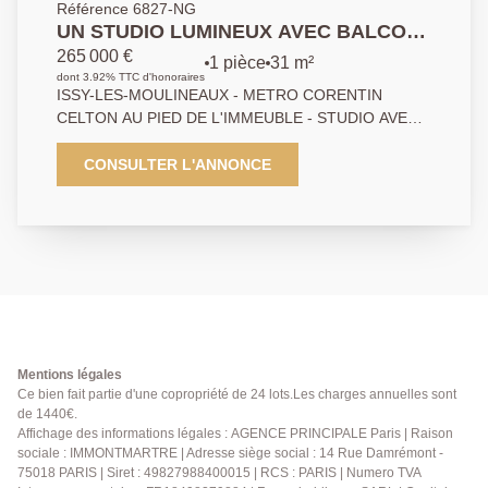
Référence 6827-NG
UN STUDIO LUMINEUX AVEC BALCON
ET PARKING.
265 000 €
1 pièce
31 m²
dont 3.92% TTC d'honoraires
ISSY-LES-MOULINEAUX - METRO CORENTIN
CELTON AU PIED DE L'IMMEUBLE - STUDIO AVEC
BALCON ET VUE DEGAGEE ! Dans un bel immeuble
récent construit en 1994, bien entretenu . Un
CONSULTER L'ANNONCE
appartement de type studio au 3ème étage avec
ascenseur, ce bien bénéficie d'un emplacement
privilégié, à proximité des commerces, des transports
et des commodités. Le bien se compose d'une entrée,
d'une belle pièce de vie lumineuse de 21 m² avec
grand placard et donnant accès à un balcon, d'un coin
cuisine, ainsi que d'une salle de bains avec WC. Une
place de parking en sous-sol complète ce bien
compris dans le prix de vente. Immeuble avec
Mentions légales
gardienne et local à vélos.
Ce bien fait partie d'une copropriété de 24 lots.Les charges annuelles sont
de 1440€.
Affichage des informations légales : AGENCE PRINCIPALE Paris | Raison
sociale : IMMONTMARTRE | Adresse siège social : 14 Rue Damrémont -
75018 PARIS | Siret : 49827988400015 | RCS : PARIS | Numero TVA