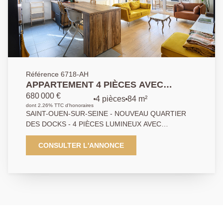
Référence 6718-AH
APPARTEMENT 4 PIÈCES AVEC
TERRASSE SUD-OUEST ET PARKING -
680 000 €
4 pièces
84 m²
RÉSIDENCE NEUVE
dont 2.26% TTC d'honoraires
SAINT-OUEN-SUR-SEINE - NOUVEAU QUARTIER
DES DOCKS - 4 PIÈCES LUMINEUX AVEC
TERRASSE SUD-OUEST ! Dans une résidence
neuve, offrant des prestations soignées, des
CONSULTER L'ANNONCE
matériaux de qualité et une architecture élégante Un
appartement 4 pièces de 84 m², situé au 2e étage
avec ascenseur, offre une distribution fonctionnelle et
de beaux volumes. Il se compose d'une entrée, d'un
séjour lumineux intégrant une cuisine sur mesure
entièrement équipée avec électroménager haut de
gamme, ouvrant sur une terrasse de 13 m² exposée