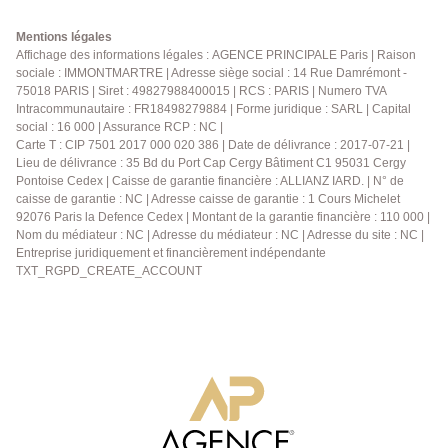
sud-ouest. La partie nuit comprend trois chambres
spacieuses, dont une suite parentale avec salle de
Mentions légales
bain et dressing, une salle d'eau, ainsi qu'un toilette
Affichage des informations légales : AGENCE PRINCIPALE Paris | Raison
sociale : IMMONTMARTRE | Adresse siège social : 14 Rue Damrémont -
indépendant. Une place de parking privative complète
75018 PARIS | Siret : 49827988400015 | RCS : PARIS | Numero TVA
ce bien.
Intracommunautaire : FR18498279884 | Forme juridique : SARL | Capital
social : 16 000 | Assurance RCP : NC |
Carte T : CIP 7501 2017 000 020 386 | Date de délivrance : 2017-07-21 |
Lieu de délivrance : 35 Bd du Port Cap Cergy Bâtiment C1 95031 Cergy
Pontoise Cedex | Caisse de garantie financière : ALLIANZ IARD. | N° de
caisse de garantie : NC | Adresse caisse de garantie : 1 Cours Michelet
92076 Paris la Defence Cedex | Montant de la garantie financière : 110 000 |
Nom du médiateur : NC | Adresse du médiateur : NC | Adresse du site : NC |
Entreprise juridiquement et financièrement indépendante
TXT_RGPD_CREATE_ACCOUNT