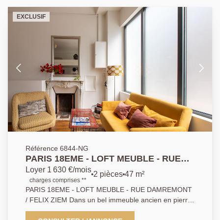
EXCLUSIF
Référence 6844-NG
PARIS 18EME - LOFT MEUBLE - RUE
DAMREMONT / FELIX ZIEM
Loyer 1 630 €/mois
2 pièces
47 m²
charges comprises **
PARIS 18EME - LOFT MEUBLE - RUE DAMREMONT
/ FELIX ZIEM Dans un bel immeuble ancien en pierre
de taille, au rez-de-chaussée sur rue, un appartement