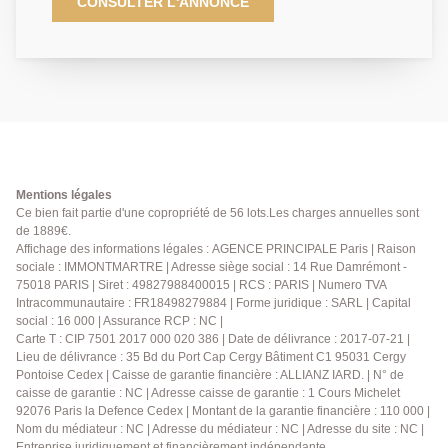
type loft comprenant : grand séjour avec mezzanine,
CONSULTER L'ANNONCE
cuisine indépendante entièrement équipée avec de
nombreux rangements, une salle d'eau en sous-sol,
un wc séparé. La surface Loi Carrez est de 47,48 m²,
pour une surface au sol de 56,75 m². Belle hauteur
sous plafond et excellente luminosité naturelle !
Mentions légales
Ce bien fait partie d'une copropriété de 56 lots.Les charges annuelles sont
de 1889€.
Affichage des informations légales : AGENCE PRINCIPALE Paris | Raison
sociale : IMMONTMARTRE | Adresse siège social : 14 Rue Damrémont -
75018 PARIS | Siret : 49827988400015 | RCS : PARIS | Numero TVA
Intracommunautaire : FR18498279884 | Forme juridique : SARL | Capital
social : 16 000 | Assurance RCP : NC |
Carte T : CIP 7501 2017 000 020 386 | Date de délivrance : 2017-07-21 |
Lieu de délivrance : 35 Bd du Port Cap Cergy Bâtiment C1 95031 Cergy
Pontoise Cedex | Caisse de garantie financière : ALLIANZ IARD. | N° de
caisse de garantie : NC | Adresse caisse de garantie : 1 Cours Michelet
92076 Paris la Defence Cedex | Montant de la garantie financière : 110 000 |
Nom du médiateur : NC | Adresse du médiateur : NC | Adresse du site : NC |
Entreprise juridiquement et financièrement indépendante