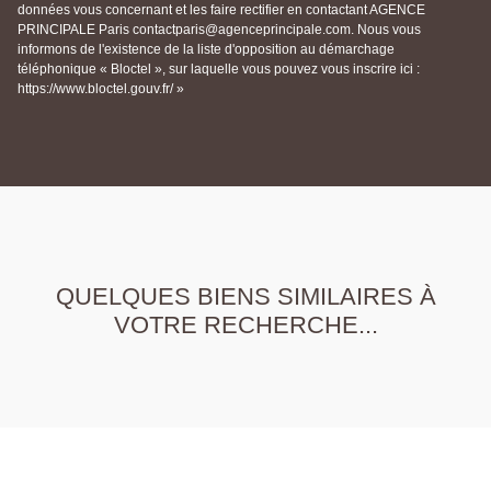
données vous concernant et les faire rectifier en contactant AGENCE
PRINCIPALE Paris contactparis@agenceprincipale.com. Nous vous
informons de l'existence de la liste d'opposition au démarchage
téléphonique « Bloctel », sur laquelle vous pouvez vous inscrire ici :
https://www.bloctel.gouv.fr/ »
QUELQUES BIENS SIMILAIRES À
VOTRE RECHERCHE...