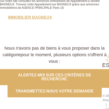
Sur notre site consultez les annonces immobilière de Appartement à vendre
BAGNEUX. Trouvez votre Appartement sur BAGNEUX grâce aux annonces
immobilières de AGENCE PRINCIPALE Paris 18.
IMMOBILIER BAGNEUX
Nous n'avons pas de biens à vous proposer dans la
catégoriepour le moment, plusieurs options s'offrent à
E
vous :
E
PROP
ALERTEZ-MOI SUR CES CRITÈRES DE
RECHERCHE.
CO
TRANSMETTEZ-NOUS VOTRE DEMANDE
© 20
Prin